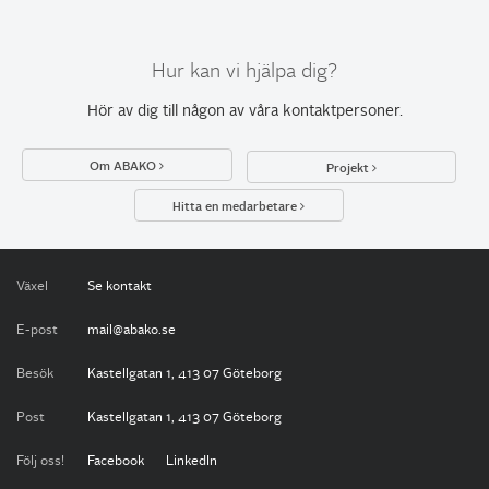
Hur kan vi hjälpa dig?
Hör av dig till någon av
våra kontaktpersoner
.
Om ABAKO
Projekt
Hitta en medarbetare
Växel
Se kontakt
E-post
mail@abako.se
Besök
Kastellgatan 1, 413 07 Göteborg
Post
Kastellgatan 1, 413 07 Göteborg
Följ oss!
Facebook
LinkedIn