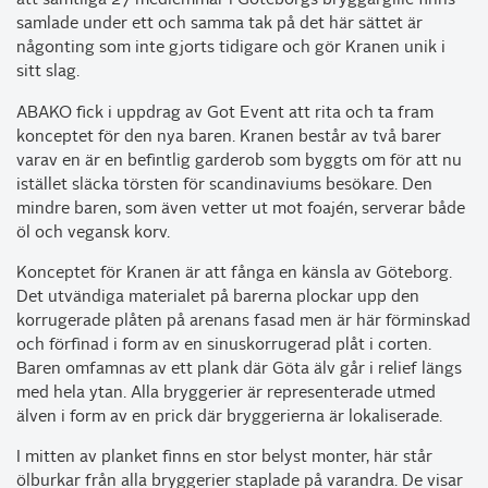
att
samtliga 27 medlemmar i Göteborgs bryggargille finns
samlade under ett och samma tak på det här sättet är
någonting som inte gjorts tidigare och gör Kranen unik i
sitt slag.
ABAKO fick i uppdrag av Got Event att rita och ta fram
konceptet för den nya baren. Kranen består av två barer
varav en är en befintlig garderob som byggts om för att nu
istället släcka törsten för scandinaviums besökare. Den
mindre baren, som även vetter ut mot foajén, serverar både
öl och vegansk korv.
Konceptet för Kranen är att fånga en känsla av Göteborg.
Det utvändiga materialet på barerna plockar upp den
korrugerade plåten på arenans fasad men är här förminskad
och förfinad i form av en sinuskorrugerad plåt i corten.
Baren omfamnas av ett plank där Göta älv går i relief längs
med hela ytan. Alla bryggerier är representerade utmed
älven i form av en prick där bryggerierna är lokaliserade.
I mitten av planket finns en stor belyst monter, här står
ölburkar från alla bryggerier staplade på varandra. De visar