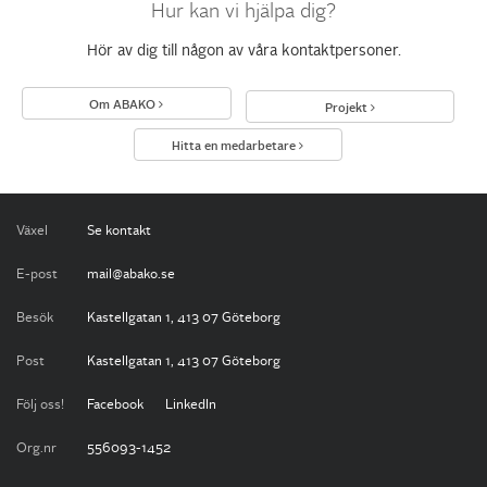
Hur kan vi hjälpa dig?
Hör av dig till någon av
våra kontaktpersoner
.
Om ABAKO
Projekt
Hitta en medarbetare
Växel
Se kontakt
E-post
mail@abako.se
Besök
Kastellgatan 1, 413 07 Göteborg
Post
Kastellgatan 1, 413 07 Göteborg
Följ oss!
Facebook
LinkedIn
Org.nr
556093-1452