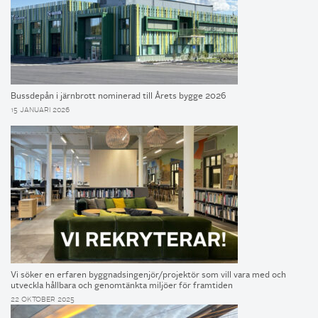
Bussdepån i järnbrott nominerad till Årets bygge 2026
15 JANUARI 2026
Vi söker en erfaren byggnadsingenjör/projektör som vill vara med och
utveckla hållbara och genomtänkta miljöer för framtiden
22 OKTOBER 2025