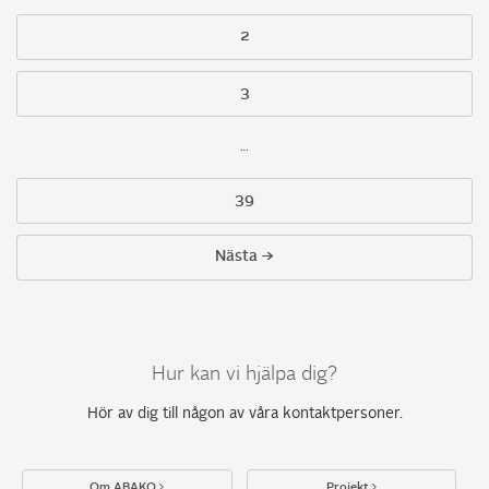
2
3
…
39
Nästa →
Hur kan vi hjälpa dig?
Hör av dig till någon av
våra kontaktpersoner
.
Om ABAKO
Projekt