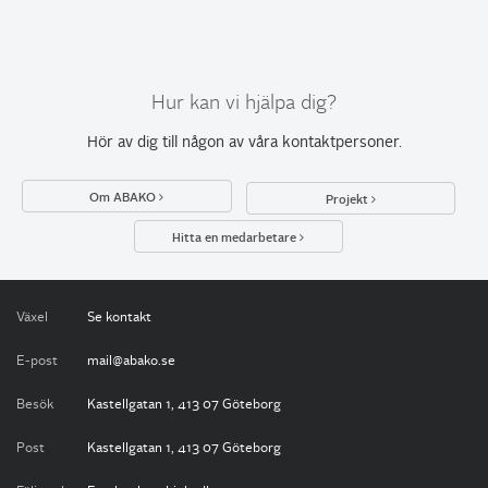
Hur kan vi hjälpa dig?
Hör av dig till någon av
våra kontaktpersoner
.
Om ABAKO
Projekt
Hitta en medarbetare
Växel
Se kontakt
E-post
mail@abako.se
Besök
Kastellgatan 1, 413 07 Göteborg
Post
Kastellgatan 1, 413 07 Göteborg