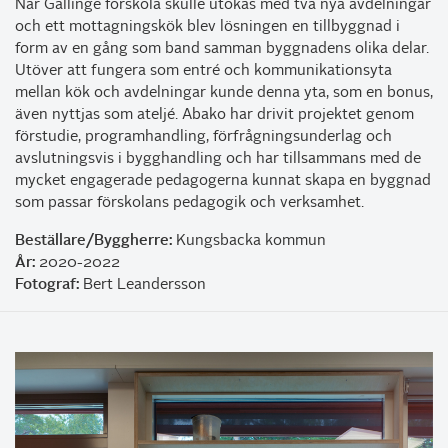
När Gällinge förskola skulle utökas med två nya avdelningar
och ett mottagningskök blev lösningen en tillbyggnad i
form av en gång som band samman byggnadens olika delar.
Utöver att fungera som entré och kommunikationsyta
mellan kök och avdelningar kunde denna yta, som en bonus,
även nyttjas som ateljé. Abako har drivit projektet genom
förstudie, programhandling, förfrågningsunderlag och
avslutningsvis i bygghandling och har tillsammans med de
mycket engagerade pedagogerna kunnat skapa en byggnad
som passar förskolans pedagogik och verksamhet.
Beställare/Byggherre:
Kungsbacka kommun
År:
2020-2022
Fotograf:
Bert Leandersson