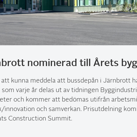
nbrott nominerad till Årets b
r att kunna meddela att bussdepån i Järnbrott har
 som varje år delas ut av tidningen Byggindustrin
eter och kommer att bedömas utifrån arbetsmilj
ik/innovation och samverkan. Prisutdelning komm
ts Construction Summit.