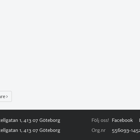
are
ellgatan 1, 413 07 Göteborg
Följ oss!
Facebook
ellgatan 1, 413 07 Göteborg
Org.nr
556093-145