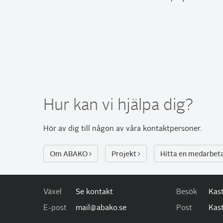
Hur kan vi hjälpa dig?
Hör av dig till någon av
våra kontaktpersoner
.
Om ABAKO
Projekt
Hitta en medarbet
Växel
Se kontakt
Besök
Kast
E-post
mail@abako.se
Post
Kast