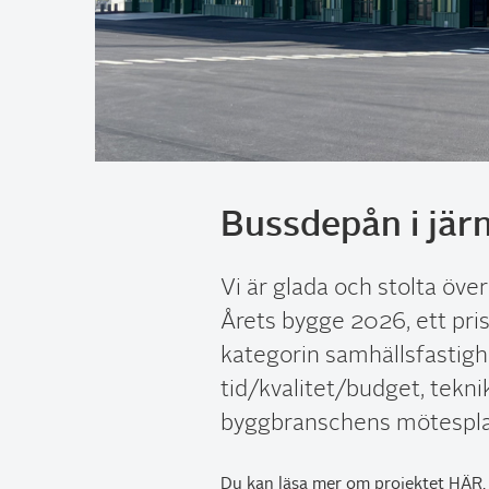
Bussdepån i jär
Vi är glada och stolta öve
Årets bygge 2026, ett pris
kategorin samhällsfastigh
tid/kvalitet/budget, tekn
byggbranschens mötespla
Du kan läsa mer om projektet
HÄR
.