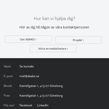
Hur kan vi hjälpa dig?
Hör av dig till någon av
våra kontaktpersoner
.
Om ABAKO
Projekt
Hitta en medarbetare
Växel
Se kontakt
E-post
mail@abako.se
Besök
Kastellgatan 1, 413 07 Göteborg
Post
Kastellgatan 1, 413 07 Göteborg
Följ oss!
Facebook
LinkedIn