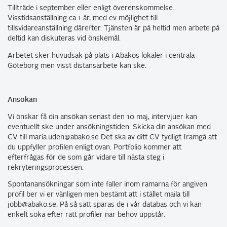
Tillträde i september eller enligt överenskommelse.
Visstidsanställning ca 1 år, med ev möjlighet till
tillsvidareanställning därefter. Tjänsten är på heltid men arbete på
deltid kan diskuteras vid önskemål.
Arbetet sker huvudsak på plats i Abakos lokaler i centrala
Göteborg men visst distansarbete kan ske.
Ansökan
Vi önskar få din ansökan senast den 10 maj, intervjuer kan
eventuellt ske under ansökningstiden. Skicka din ansökan med
CV till maria.uden@abako.se Det ska av ditt CV tydligt framgå att
du uppfyller profilen enligt ovan. Portfolio kommer att
efterfrågas för de som går vidare till nästa steg i
rekryteringsprocessen.
Spontanansökningar som inte faller inom ramarna för angiven
profil ber vi er vänligen men bestämt att i stället maila till
jobb@abako.se. På så sätt sparas de i vår databas och vi kan
enkelt söka efter rätt profiler när behov uppstår.