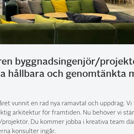
ren byggnadsingenjör/projektö
a hållbara och genomtänkta mi
ret vunnit en rad nya ramavtal och uppdrag. Vi 
ktig arkitektur för framtiden. Nu behöver vi st
projektör. Du kommer jobba i kreativa team där
erna konsulter ingår.