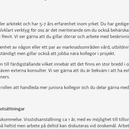
ler arkitekt och har 5-7 års erfarenhet inom yrket. Du har gedig
jälvklart verktyg för oss är det meriterande om du också behärskar 
 Revit. Vi ser gärna att du gillar dörrar och arbete med beskrivni
nhet av någon eller ett par av marknadsområden vård, utbildnings
ständigt men gillar också att jobba nära kollegor i projekt.
en till färdigställande vilket innebär att det finns en stor bredd 
 även externa konsulter. Vi ser gärna att du är bekväm i att ha 
ners.
i rollen att handleda mer juniora kollegor och du delar gärna med 
rutsättningar
nskommelse. Visstidsanställning ca 1 år, med ev möjlighet till til
på heltid men arbete på deltid kan diskuteras vid önskemål. Arbet