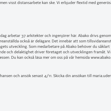
men visst distansarbete kan ske. Vi erbjuder flextid med generös
idag arbetar 37 arkitekter och ingenjörer här. Abako drivs genom
reanställda också är delägare. Det innebär att som tillsvidareanst
agets utveckling. Som medarbetare på Abako behöver du såklart ti
de och delaktighet driver företaget och utvecklingen framåt. Vi 
cessen. Du kan också läsa mer om oss på vår hemsida www.abako
hansen och ansök senast 4/11. Skicka din ansökan till
maria.ude