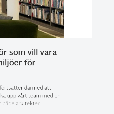
r som vill vara
ljöer för
fortsätter därmed att
ärka upp vårt team med en
 både arkitekter,