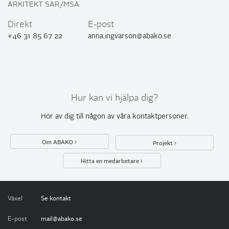
ARKITEKT SAR/MSA
Direkt
E-post
+46 31 85 67 22
anna.ingvarson@abako.se
Hur kan vi hjälpa dig?
Hör av dig till någon av
våra kontaktpersoner
.
Om ABAKO
Projekt
Hitta en medarbetare
Växel
Se kontakt
E-post
mail@abako.se