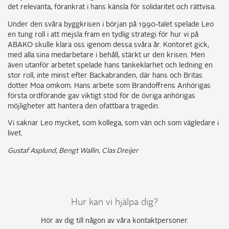
det relevanta, förankrat i hans känsla för solidaritet och rättvisa.
Under den svåra byggkrisen i början på 1990-talet spelade Leo
en tung roll i att mejsla fram en tydlig strategi för hur vi på
ABAKO skulle klara oss igenom dessa svåra år. Kontoret gick,
med alla sina medarbetare i behåll, stärkt ur den krisen. Men
även utanför arbetet spelade hans tankeklarhet och ledning en
stor roll, inte minst efter Backabranden, där hans och Britas
dotter Moa omkom. Hans arbete som Brandoffrens Anhörigas
första ordförande gav viktigt stöd för de övriga anhörigas
möjligheter att hantera den ofattbara tragedin.
Vi saknar Leo mycket, som kollega, som vän och som vägledare i
livet.
Gustaf Asplund, Bengt Wallin, Clas Dreijer
Hur kan vi hjälpa dig?
Hör av dig till någon av
våra kontaktpersoner
.