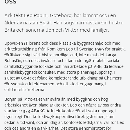
oss
Arkitekt Leo Papini, Göteborg, har lämnat oss i en
ålder av nästan 85 år. Han sörjs närmast av sin hustru
Brita och sönerna Jon och Viktor med familjer.
Uppvuxen i Florens och dess klassiska byggnadsmiljö och med
arkitektutbildning från Rom kom Leo till Sverige 1959 för praktik,
förälskade sig i vårt bistra nordliga land, inte minst det karga
Bohuslän, och dess invånare och stannade. 1960-talets sociala
samhällsbyggande lockade och han arbetade på VBB, då ledande
samhällsbyggnadskonsulter, med stora planeringsuppdrag. I
slutet av 60-talet följde kompletterande utbildning på Chalmers
för svensk arkitektexamen och ett stort engagemang i
solidaritetsrörelserna.
Början på 1970-talet var svåra år, med byggkris och hög
arbetslöshet även bland arkitekter. Leo och några av oss andra
startade 1973 ABAKO Arkitektkontor för att söka uppdrag i
egen regi. Den kollektiva/kooperativa företagsformen, som
sedan alltid varit, och än idag är, kontorets ledstjärna, var för Leo
och oss andra en självklarhet. Det stora genombrottet för