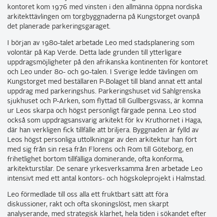
kontoret kom 1976 med vinsten i den allmänna öppna nordiska
arkitekttävlingen om torgbyggnaderna på Kungstorget ovanpå
det planerade parkeringsgaraget.
I början av 1980-talet arbetade Leo med stadsplanering som
volontär på Kap Verde. Detta lade grunden till ytterligare
uppdragsmöjligheter på den afrikanska kontinenten för kontoret
och Leo under 80- och 90-talen. I Sverige ledde tävlingen om
Kungstorget med beställaren P-Bolaget till bland annat ett antal
uppdrag med parkeringshus. Parkeringshuset vid Sahlgrenska
sjukhuset och P-Arken, som flyttad till Gullbergsvass, är komna
ur Leos skarpa och högst personligt färgade penna. Leo stod
också som uppdragsansvarig arkitekt för kv Kruthornet i Haga,
där han verkligen fick tillfälle att briljera. Byggnaden är fylld av
Leos högst personliga uttolkningar av den arkitektur han fört
med sig från sin resa från Florens och Rom till Göteborg, en
frihetlighet bortom tillfälliga dominerande, ofta konforma,
arkitekturstilar. De senare yrkesverksamma åren arbetade Leo
intensivt med ett antal kontors- och högskoleprojekt i Halmstad.
Leo förmedlade till oss alla ett fruktbart sätt att föra
diskussioner, rakt och ofta skoningslöst, men skarpt
analyserande, med strategisk klarhet, hela tiden i sökandet efter