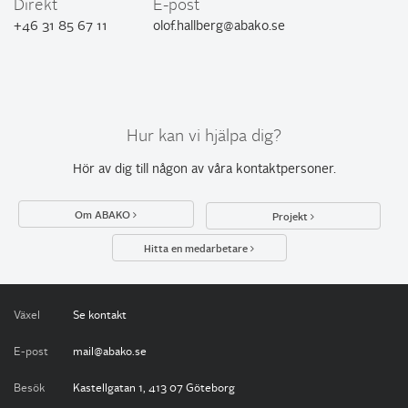
Direkt
E-post
+46 31 85 67 11
olof.hallberg@abako.se
Hur kan vi hjälpa dig?
Hör av dig till någon av
våra kontaktpersoner
.
Om ABAKO
Projekt
Hitta en medarbetare
Växel
Se kontakt
E-post
mail@abako.se
Besök
Kastellgatan 1, 413 07 Göteborg