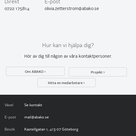
Direkt
E-post
0722 175814
olivia.zetterstrom@abako.se
Hur kan vi hjälpa dig?
Hör av dig till någon av
våra kontaktpersoner
.
Om ABAKO
Projekt
Hitta en medarbetare
Växel
Se kontakt
E-post
mail@abako.se
Besök
Kastellgatan 1, 413 07 Göteborg